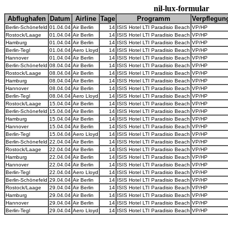
nil-lux-formular
Abflughafen
Datum
Airline
Tage
Programm
Verpflegun
Berlin-Schönefeld
01.04.04
Air Berlin
14
ISIS Hotel LTI Paradisio Beach
VP/HP
Rostock/Laage
01.04.04
Air Berlin
14
ISIS Hotel LTI Paradisio Beach
VP/HP
Hamburg
01.04.04
Air Berlin
14
ISIS Hotel LTI Paradisio Beach
VP/HP
Berlin-Tegl
01.04.04
Aero Lloyd
14
ISIS Hotel LTI Paradisio Beach
VP/HP
Hannover
01.04.04
Air Berlin
14
ISIS Hotel LTI Paradisio Beach
VP/HP
Berlin-Schönefeld
08.04.04
Air Berlin
14
ISIS Hotel LTI Paradisio Beach
VP/HP
Rostock/Laage
08.04.04
Air Berlin
14
ISIS Hotel LTI Paradisio Beach
VP/HP
Hamburg
08.04.04
Air Berlin
14
ISIS Hotel LTI Paradisio Beach
VP/HP
Hannover
08.04.04
Air Berlin
14
ISIS Hotel LTI Paradisio Beach
VP/HP
Berlin-Tegl
08.04.04
Aero Lloyd
14
ISIS Hotel LTI Paradisio Beach
VP/HP
Rostock/Laage
15.04.04
Air Berlin
14
ISIS Hotel LTI Paradisio Beach
VP/HP
Berlin-Schönefeld
15.04.04
Air Berlin
14
ISIS Hotel LTI Paradisio Beach
VP/HP
Hamburg
15.04.04
Air Berlin
14
ISIS Hotel LTI Paradisio Beach
VP/HP
Hannover
15.04.04
Air Berlin
14
ISIS Hotel LTI Paradisio Beach
VP/HP
Berlin-Tegl
15.04.04
Aero Lloyd
14
ISIS Hotel LTI Paradisio Beach
VP/HP
Berlin-Schönefeld
22.04.04
Air Berlin
14
ISIS Hotel LTI Paradisio Beach
VP/HP
Rostock/Laage
22.04.04
Air Berlin
14
ISIS Hotel LTI Paradisio Beach
VP/HP
Hamburg
22.04.04
Air Berlin
14
ISIS Hotel LTI Paradisio Beach
VP/HP
Hannover
22.04.04
Air Berlin
14
ISIS Hotel LTI Paradisio Beach
VP/HP
Berlin-Tegl
22.04.04
Aero Lloyd
14
ISIS Hotel LTI Paradisio Beach
VP/HP
Berlin-Schönefeld
29.04.04
Air Berlin
14
ISIS Hotel LTI Paradisio Beach
VP/HP
Rostock/Laage
29.04.04
Air Berlin
14
ISIS Hotel LTI Paradisio Beach
VP/HP
Hamburg
29.04.04
Air Berlin
14
ISIS Hotel LTI Paradisio Beach
VP/HP
Hannover
29.04.04
Air Berlin
14
ISIS Hotel LTI Paradisio Beach
VP/HP
Berlin-Tegl
29.04.04
Aero Lloyd
14
ISIS Hotel LTI Paradisio Beach
VP/HP