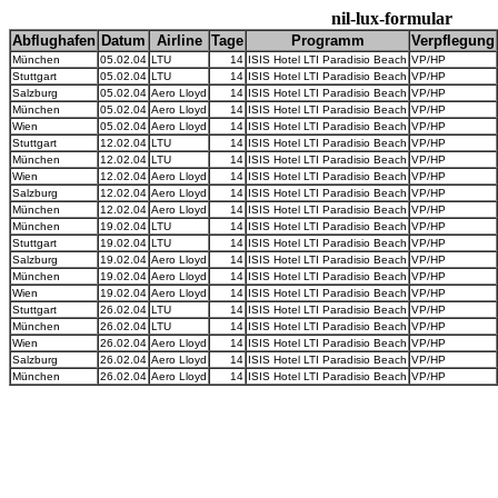
nil-lux-formular
Abflughafen
Datum
Airline
Tage
Programm
Verpflegung
München
05.02.04
LTU
14
ISIS Hotel LTI Paradisio Beach
VP/HP
Stuttgart
05.02.04
LTU
14
ISIS Hotel LTI Paradisio Beach
VP/HP
Salzburg
05.02.04
Aero Lloyd
14
ISIS Hotel LTI Paradisio Beach
VP/HP
München
05.02.04
Aero Lloyd
14
ISIS Hotel LTI Paradisio Beach
VP/HP
Wien
05.02.04
Aero Lloyd
14
ISIS Hotel LTI Paradisio Beach
VP/HP
Stuttgart
12.02.04
LTU
14
ISIS Hotel LTI Paradisio Beach
VP/HP
München
12.02.04
LTU
14
ISIS Hotel LTI Paradisio Beach
VP/HP
Wien
12.02.04
Aero Lloyd
14
ISIS Hotel LTI Paradisio Beach
VP/HP
Salzburg
12.02.04
Aero Lloyd
14
ISIS Hotel LTI Paradisio Beach
VP/HP
München
12.02.04
Aero Lloyd
14
ISIS Hotel LTI Paradisio Beach
VP/HP
München
19.02.04
LTU
14
ISIS Hotel LTI Paradisio Beach
VP/HP
Stuttgart
19.02.04
LTU
14
ISIS Hotel LTI Paradisio Beach
VP/HP
Salzburg
19.02.04
Aero Lloyd
14
ISIS Hotel LTI Paradisio Beach
VP/HP
München
19.02.04
Aero Lloyd
14
ISIS Hotel LTI Paradisio Beach
VP/HP
Wien
19.02.04
Aero Lloyd
14
ISIS Hotel LTI Paradisio Beach
VP/HP
Stuttgart
26.02.04
LTU
14
ISIS Hotel LTI Paradisio Beach
VP/HP
München
26.02.04
LTU
14
ISIS Hotel LTI Paradisio Beach
VP/HP
Wien
26.02.04
Aero Lloyd
14
ISIS Hotel LTI Paradisio Beach
VP/HP
Salzburg
26.02.04
Aero Lloyd
14
ISIS Hotel LTI Paradisio Beach
VP/HP
München
26.02.04
Aero Lloyd
14
ISIS Hotel LTI Paradisio Beach
VP/HP