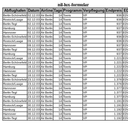
nil-lux-formular
Abflughafen
Datum
Airline
Tage
Programm
Verpflegung
Endpreis
E
Berlin-Schönefeld
02.12.03
Air Berlin
14
Toeris
VP
936
EDV
Rostock/Laage
02.12.03
Air Berlin
14
Toeris
VP
936
EDV
Berlin-Tegl
02.12.03
Air Berlin
14
Toeris
VP
937
EDV
Hamburg
02.12.03
Air Berlin
14
Toeris
VP
937
EDV
Hannover
02.12.03
Air Berlin
14
Toeris
VP
937
EDV
Berlin-Schönefeld
09.12.03
Air Berlin
14
Toeris
VP
936
EDV
Rostock/Laage
09.12.03
Air Berlin
14
Toeris
VP
936
EDV
Hannover
09.12.03
Air Berlin
14
Toeris
VP
937
EDV
Berlin-Tegl
09.12.03
Air Berlin
14
Toeris
VP
937
EDV
Hamburg
09.12.03
Air Berlin
14
Toeris
VP
937
EDV
Rostock/Laage
16.12.03
Air Berlin
14
Toeris
VP
1.221
EDV
Berlin-Schönefeld
16.12.03
Air Berlin
14
Toeris
VP
1.221
EDV
Hamburg
16.12.03
Air Berlin
14
Toeris
VP
1.222
EDV
Hannover
16.12.03
Air Berlin
14
Toeris
VP
1.222
EDV
Berlin-Tegl
16.12.03
Air Berlin
14
Toeris
VP
1.222
EDV
Berlin-Schönefeld
23.12.03
Air Berlin
14
Toeris
VP
1.376
EDV
Rostock/Laage
23.12.03
Air Berlin
14
Toeris
VP
1.376
EDV
Hannover
23.12.03
Air Berlin
14
Toeris
VP
1.377
EDV
Berlin-Tegl
23.12.03
Air Berlin
14
Toeris
VP
1.377
EDV
Hamburg
23.12.03
Air Berlin
14
Toeris
VP
1.377
EDV
Berlin-Schönefeld
30.12.03
Air Berlin
14
Toeris
VP
1.191
EDV
Rostock/Laage
30.12.03
Air Berlin
14
Toeris
VP
1.191
EDV
Hamburg
30.12.03
Air Berlin
14
Toeris
VP
1.192
EDV
Hannover
30.12.03
Air Berlin
14
Toeris
VP
1.192
EDV
Berlin-Tegl
30.12.03
Air Berlin
14
Toeris
VP
1.192
EDV